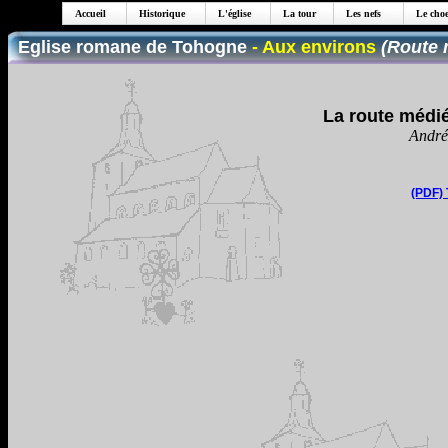
Accueil
Historique
L'église
La tour
Les nefs
Le choe
Eglise romane de Tohogne
- Aux environs
(Route 
La route médi
André
(PDF) 