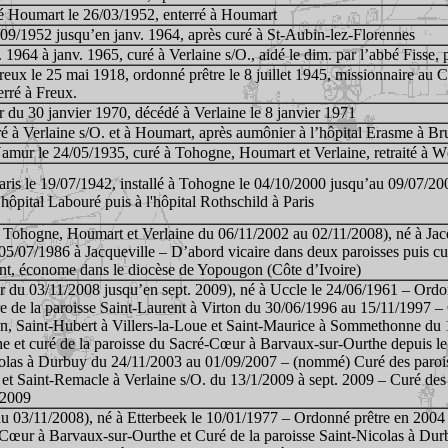
 Houmart le 26/03/1952, enterré à Houmart
09/1952 jusqu’en janv. 1964, après curé à St-Aubin-lez-Florennes
 1964 à janv. 1965, curé à Verlaine s/O., aidé le dim. par l’abbé Fisse
eux le 25 mai 1918, ordonné prêtre le 8 juillet 1945, missionnaire a
erré à Freux.
r du 30 janvier 1970, décédé à Verlaine le 8 janvier 1971
é à Verlaine s/O. et à Houmart, après aumônier à l’hôpital Erasme à Br
amur le 24/05/1935, curé à Tohogne, Houmart et Verlaine, retraité à 
ris le 19/07/1942, installé à Tohogne le 04/10/2000 jusqu’au 09/07/20
hôpital Labouré puis à l'hôpital Rothschild à Paris
Tohogne, Houmart et Verlaine du 06/11/2002 au 02/11/2008), né à Jacqu
05/07/1986 à Jacqueville – D’abord vicaire dans deux paroisses puis c
ent, économe dans le diocèse de Yopougon (Côte d’Ivoire)
r du 03/11/2008 jusqu’en sept. 2009), né à Uccle le 24/06/1961 – Ordon
 de la paroisse Saint-Laurent à Virton du 30/06/1996 au 15/11/1997 – 
n, Saint-Hubert à Villers-la-Loue et Saint-Maurice à Sommethonne du
 et curé de la paroisse du Sacré-Cœur à Barvaux-sur-Ourthe depuis le
colas à Durbuy du 24/11/2003 au 01/09/2007 – (nommé) Curé des parois
t Saint-Remacle à Verlaine s/O. du 13/1/2009 à sept. 2009 – Curé des 
 2009
u 03/11/2008), né à Etterbeek le 10/01/1977 – Ordonné prêtre en 2004 
-Cœur à Barvaux-sur-Ourthe et Curé de la paroisse Saint-Nicolas à Du