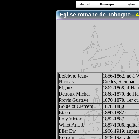
Accueil
Historique
L'église
Eglise romane de Tohogne
- 
Lefebvre Jean-
1856-1862, né à Wi
Nicolas
Cielles, Steinbach 
Rigaux
1862-1868, d’Hatri
Detroux Michel
1868-1870, de Herbe
Provis Gustave
1870-1878, 1er cu
Boigelot Clément
1878-1880
Istasse
1880-1882
Loly Victor
1882-1887
Willot Ant. J.
1887-1906, quitte 
Eller Ew
1906-1919, auparav
Romain
1919-1921, du 15/