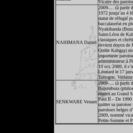
Vicaire des parois
2009-… (à partir 
1972 jusqu’au 4 fév
statut de réfugié 
baccalauréat en ph
Nyakibanda (Butar
Saint-Léon de Kabg
classiques et chré
NAHIMANA Daniel
devient doyen de K
Quitte Kabgayi en 
importante paroiss
administrateur à Pe
10 oct. 2009, il s
Léonard le 17 janv
Tohogne, Verlaine 
2009-… (à partir 
Bujumbura (philoso
études au Grand S
Paul II – De 1990 
SENKWARE Venant
quitter sa paroiss
paroisses belges d
2009, nommé vicair
Petite-Somme et P