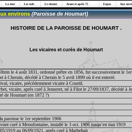
La tour
Les nefs
Le choeur
Avant et après 75
Expos
Aux envir
Aux environs
(Paroisse de Houmart)
HISTOIRE DE LA PAROISSE DE HOUMART .
Les vicaires et curés de Houmart
brin le 4 août 1831, ordonné prêtre en 1856, fut successivement le 1er 
et à Cherain, décédé à Cherain le 5 avril 1899 où il est enterré.
val, vicaire, précédemment vicaire à Courtil.
t, vicaire, après curé à Jenneret, né à Filot le 27/09/1837, décédé à Je
ré de Houmart (en 1872 ?)
la paroisse le 1er septembre 1906
ant curé à Menufontaine, installé le 3 oct. 1906 jusqu’en mai 1919
05/1919 au 06/09/1921, après curé à Marbehan