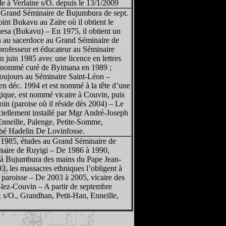
e à Verlaine s/O. depuis le 13/1/2009
u Grand Séminaire de Bujumbura de sept.
oint Bukavu au Zaïre où il obtient le
hesa (Bukavu) – En 1975, il obtient un
on au sacerdoce au Grand Séminaire de
rofesseur et éducateur au Séminaire
 juin 1985 avec une licence en lettres
 est nommé curé de Byimana en 1989 ;
toujours au Séminaire Saint-Léon –
en déc. 1994 et est nommé à la tête d’une
gique, est nommé vicaire à Couvin, puis
oin (paroise où il réside dès 2004) – Le
ciellement installé par Mgr André-Joseph
Enneille, Palenge, Petite-Somme,
abbé Hadelin De Lovinfosse.
 1985, études au Grand Séminaire de
inaire de Ruyigi – De 1986 à 1990,
0 à Bujumbura des mains du Pape Jean-
3, les massacres ethniques l’obligent à
a paroisse – De 2003 à 2005, vicaire des
-lez-Couvin – A partir de septembre
 s/O., Grandhan, Petit-Han, Enneille,