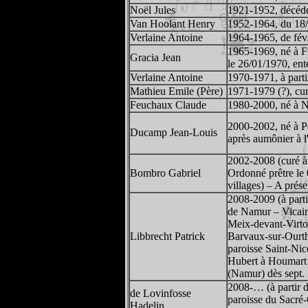
Noël Jules
1921-1952, décédé
Van Hoolant Henry
1952-1964, du 18/
Verlaine Antoine
1964-1965, de fév.
1965-1969, né à Fr
Gracia Jean
le 26/01/1970, ent
Verlaine Antoine
1970-1971, à parti
Mathieu Emile (Père)
1971-1979 (?), cur
Feuchaux Claude
1980-2000, né à N
2000-2002, né à Pa
Ducamp Jean-Louis
après aumônier à l'
2002-2008 (curé à 
Bombro Gabriel
Ordonné prêtre le 
villages) – A prés
2008-2009 (à parti
de Namur – Vicaire
Meix-devant-Virto
Libbrecht Patrick
Barvaux-sur-Ourthe
paroisse Saint-Ni
Hubert à Houmart e
(Namur) dès sept.
2008-… (à partir d
de Lovinfosse
paroisse du Sacré
Hadelin