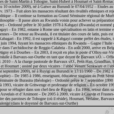
ses de Saint-Martin à Tohogne, Saint-Hubert à Houmart et Saint-Remacl
du 10 octobre 2009), né à Gatwe au Burundi le 07/04/1952 – Etudes a
. 1973 – Fuit alors les massacres résultant des rivalités ethniques et rej
politique – Il continue sa formation au Grand Séminaire régional de Mur
ilosophie – Il passe alors au Rwanda voisin pour achever sa préparati
e) – Ordonné prêtre le 30 juillet 1978 à Kabgayi (Rwanda) et nommé p
ayi – En 1982, entame à Rome une spécialisation en latin et termine en
tiennes – De retour au Rwanda, il est titulaire des cours de latin, puis
abagari - En 1992, il est rappelé à Kabgayi comme préfet des études, 
juin 1994, fuyant les massacres ethniques du Rwanda – Gagne l’Italie 
e dans l’archidiocèse de Reggio Calabria - En août 2000, arrive en Bel
tigny et à Dourbes – En 2003, il reçoit en plus le poste d’Olloy-sur-Vir
’installe à Barvaux-sur-Ourthe en tant que doyen de Barvaux s/O. – Offi
. 2010 – A la charge pastorale de Barvaux s/O., Petit-Han, Grandhan, 
et Houmart ; assisté par deux vicaires : l’abbé Venant Senkware et l’
de septembre 2009), né à Ruyigi au Burundi le 17/11/1960 – De 1982 à
phie) – De 1985 à 1986, enseignant, éducateur stagiaire au Petit Sém
éminaire de Burasira (théologie) – Ordonné prêtre le 7 septembre 199
à 1993, vicaire de Gritwenge et professeur de religion – En octobre 199
e pour se réfugier dans son chef-lieu de Ruyigi – En 1994, retour dans s
’Auvelais et d’Arsimont – De 2005 à 2009, vicaire à Couvin et Frasnes
e des paroisses de Tohogne (où il réside), Houmart, Verlaine, Barvaux
alenge (dans le doyenné de Barvaux-sur-Ourthe)